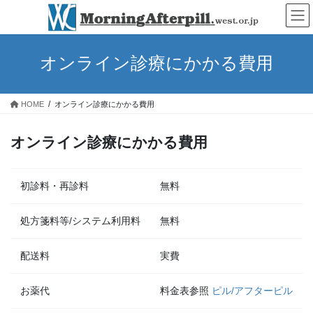
コ
ナ
ン
ビ
テ
ゲ
ン
ー
オンライン診療にかかる費用
ツ
シ
へ
ョ
ス
ン
HOME
オンライン診療にかかる費用
キ
に
ッ
移
プ
動
オンライン診療にかかる費用
初診料・再診料
無料
処方箋料等/システム利用料
無料
配送料
実費
お薬代
料金表参照
ピル/アフターピル